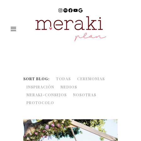
Instagram
Spotify
Facebook
YouTube
Google
SORT BLOG:
TODAS
CEREMONIAS
INSPIRACIÓN
MEDIOS
MERAKI-CONSEJOS
NOSOTRAS
PROTOCOLO